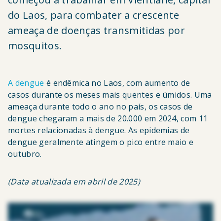
do Laos, para combater a crescente
ameaça de doenças transmitidas por
mosquitos.
A dengue
é endêmica no Laos, com aumento de
casos durante os meses mais quentes e úmidos. Uma
ameaça durante todo o ano no país, os casos de
dengue chegaram a mais de 20.000 em 2024, com 11
mortes relacionadas à dengue. As epidemias de
dengue geralmente atingem o pico entre maio e
outubro.
(Data atualizada em abril de 2025)
Meu corpo inteiro doía, e eu me sentia muito fraca. Então comecei a vomitar sangue. Tive muito medo de estar com dengue. Senti um medo enorme. Um
medo de verdade. As pessoas da nossa comunidade estavam com medo. Elas temiam as consequências da infecção transmitida pelos mosquitos da
dengue. O amigo do meu irmão teve dengue e foi para o hospital; depois disso, ele morreu. Nos últimos dois anos, tem havido entre trinta e quarenta mil
casos de dengue por ano, e pessoas têm morrido devido à doença, sendo as crianças particularmente vulneráveis a ela. O vírus da dengue é considerado