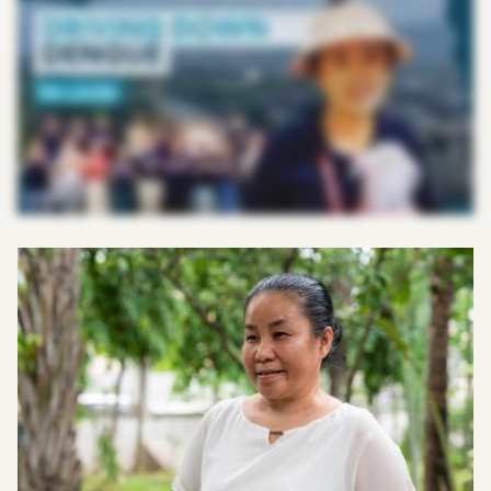
uma prioridade máxima e uma importante questão de saúde pública. Isso porque, todos os anos, os vírus transmitidos por mosquitos causam doenças
generalizadas e levam a um alto número de mortes anualmente. Tanto meu pai quanto meu irmão contraíram dengue. Quase perdi meu pai para
essa doença. Essa é a inspiração que me levou a trabalhar neste projeto. Este copo contém Wolbachia . Nós os soltamos todas as terças-feiras. Depois de
receber os copos, nós os soltamos nos pontos designados e marcados. Quando os moradores perguntam, explicamos que esses são “mosquitos bons”.
Wolbachia são seguros para pessoas, animais e o meio ambiente. Esta parceria entre a Save the Children e WMP Laos é um exemplo clássico de como
levar a inovação à escala. Fizemos testes, implementamos projetos-piloto, testamos e geramos evidências. E, desde então, passamos de um orçamento
minúsculo e um projeto-piloto pequeno para expandir essa iniciativa para toda a capital Vientiane e quatro províncias-alvo do Laos. Se expandirmos
ainda mais para outros distritos, veremos um impacto maior no controle de mosquitos. Encaramos esse Wolbachia como uma forma de usar a natureza
para controlar a natureza. Acreditamos que seja uma solução superior e sustentável a longo prazo, em comparação com as medidas de controle
anuais repetitivas que usávamos antes. O envolvimento da comunidade é crucial para este projeto. Não apenas nas plataformas de mídia social, mas
também no terreno, é muito importante. Quero ter esse tipo de projeto para sempre. Para todas as comunidades de pessoas em nosso país, o Laos. Quero
dizer às pessoas da minha comunidade: “Não tenham medo da dengue, porque o Wolbachia está chegando.” Na saúde pública, e especificamente
Wolbachia nosso Wolbachia , não podemos fazer isso sozinhos. Por isso, mobilizamos pessoas da rede de Voluntários de Saúde da Aldeia. Elas ajudam a
transmitir a mensagem central do Wolbachia : que Wolbachia inibir a transmissão do vírus da dengue. Muitas pessoas que inicialmente estavam céticas
agora abriram seus corações para o nosso projeto. Mesmo que os mosquitos venham nos picar, eles não nos deixam doentes. Isso deixa nossa comunidade
feliz! Espero que, em nossa comunidade, todos estejam a salvo da dengue. Quero ver as crianças correndo e brincando ao ar livre sem a ameaça da
dengue.