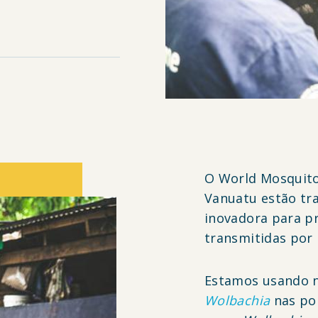
O World Mosquito
Vanuatu estão t
inovadora para p
transmitidas por
Estamos usando n
Wolbachia
nas po