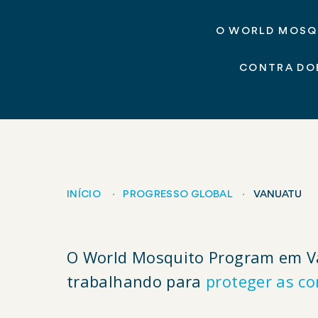
O WORLD MOSQ
CONTRA DOE
INÍCIO
PROGRESSO GLOBAL
VANUATU
Breadcrumb
O World Mosquito Program em Van
trabalhando para
proteger as c