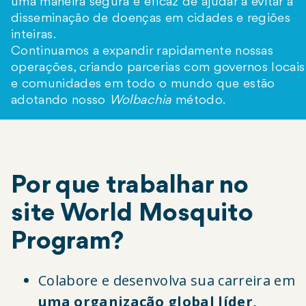
uma maneira segura e eficaz de ajudar a evitar a
disseminação de doenças em cidades e regiões
inteiras.
Continuamos a expandir rapidamente nossas
operações, criando parcerias com governos locais
e comunidades em todo o mundo que estão
adotando nosso
Wolbachia
método.
Por que trabalhar no
site World Mosquito
Program?
Colabore e desenvolva sua carreira em
uma organização global líder,