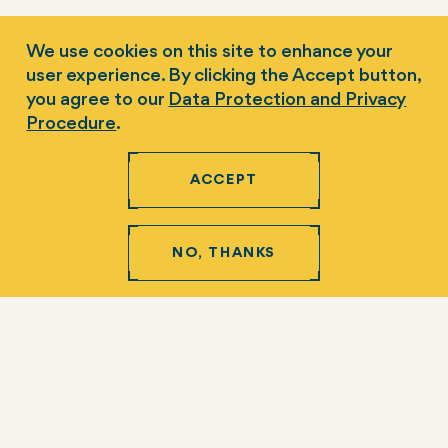
com as quais trabalhamos. Encontre nossos
comunicados à imprensa, histórias e
We use cookies on this site to enhance your
conteúdo de mídia mais recentes aqui.
user experience. By clicking the Accept button,
you agree to our
Data Protection and Privacy
Contato com a mídia
Procedure
.
Comunicados à mídia
ACCEPT
Na mídia
Fichas técnicas
NO, THANKS
Rodapé
Nosso trabalho
Progresso Global