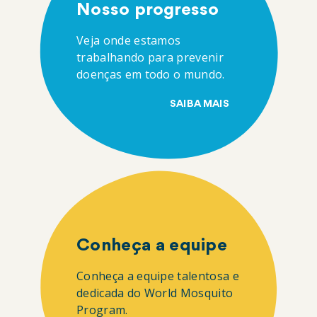
Nosso progresso
Veja onde estamos
trabalhando para prevenir
doenças em todo o mundo.
SAIBA MAIS
Conheça a equipe
Conheça a equipe talentosa e
dedicada do World Mosquito
Program.