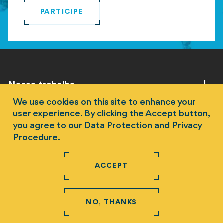
PARTICIPE
Rodapé
Nosso trabalho
We use cookies on this site to enhance your
Progresso Global
user experience. By clicking the Accept button,
you agree to our
Data Protection and Privacy
Notícias e histórias
Procedure
.
Aprendizados
ACCEPT
Participe
NO, THANKS