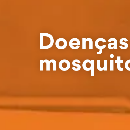
Doenças 
mosquit