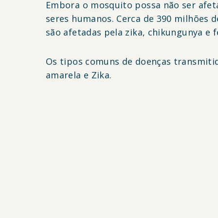
Embora o mosquito possa não ser afet
seres humanos. Cerca de
390 milhões d
são afetadas pela zika, chikungunya e 
Os tipos comuns de doenças transmitid
amarela e Zika.
DOENÇAS TRANSMITIDAS POR MOSQUITOS
Zika