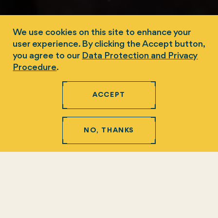
We use cookies on this site to enhance your
user experience. By clicking the Accept button,
Tem alguma dúvida sobre a nossa
you agree to our
Data Protection and Privacy
Wolbachia
? Consulte nossas perguntas
Procedure
.
frequentes
ACCEPT
NO, THANKS