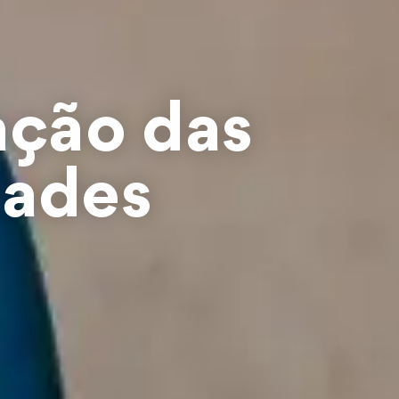
ação das
ades