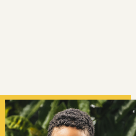
Desde 2017, o site World Mosquito Program
tem trabalhado com as autoridades de saúde
de Fiji para liberar mosquitos em três locais
do país.
Suva
Lautoka
Nadi