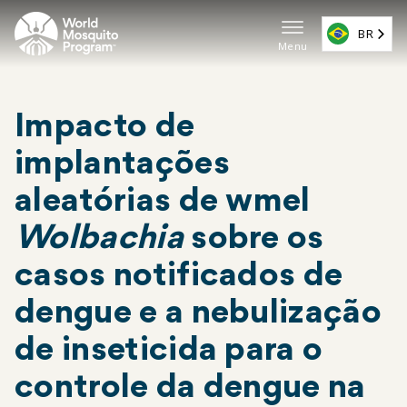
Pular
para
BR
Menu
o
Navega
conteúdo
principa
principal
Impacto de
(EN)
implantações
aleatórias de wmel
Wolbachia
sobre os
casos notificados de
dengue e a nebulização
de inseticida para o
controle da dengue na