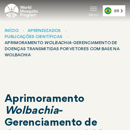
Pular
para
BR
Menu
o
Navega
conteúdo
principa
principal
INÍCIO
APRENDIZADOS
PUBLICAÇÕES CIENTÍFICAS
(EN)
Breadcrumb
APRIMORAMENTO
WOLBACHIA
-GERENCIAMENTO DE
DOENÇAS TRANSMITIDAS POR VETORES COM BASE NA
WOLBACHIA
Aprimoramento
Wolbachia
-
Gerenciamento de