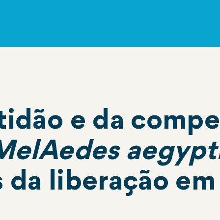
tidão e da compet
Mel
Aedes aegypt
s da liberação e