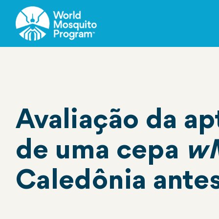
Pular
para
o
conteúdo
principal
Avaliação da ap
de uma cepa
w
Caledônia ante