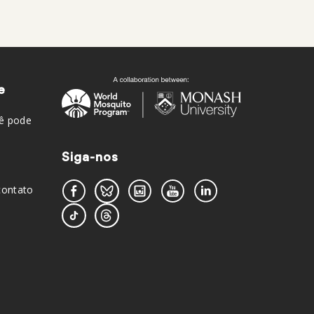
e
ê pode
Siga-nos
contato