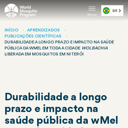
Pular
para
BR
Menu
o
Navega
conteúdo
principa
principal
INÍCIO
APRENDIZADOS
PUBLICAÇÕES CIENTÍFICAS
(EN)
Breadcrumb
DURABILIDADE A LONGO PRAZO E IMPACTO NA SAÚDE
PÚBLICA DA WMEL EM TODA A CIDADE
WOLBACHIA
LIBERADA EM MOSQUITOS EM NITERÓI
Durabilidade a longo
prazo e impacto na
saúde pública da wMel