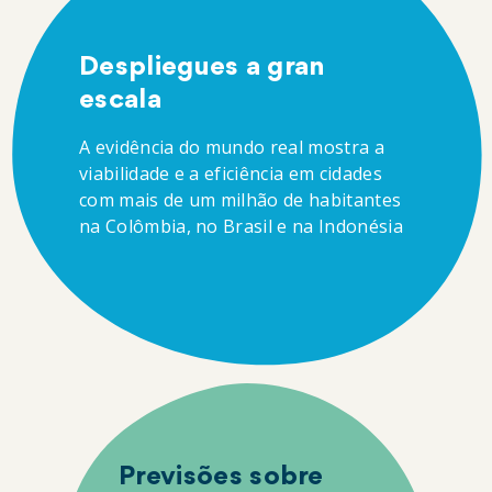
Despliegues a gran
escala
A evidência do mundo real mostra a
viabilidade e a eficiência em cidades
com mais de um milhão de habitantes
na Colômbia, no Brasil e na Indonésia
Previsões sobre