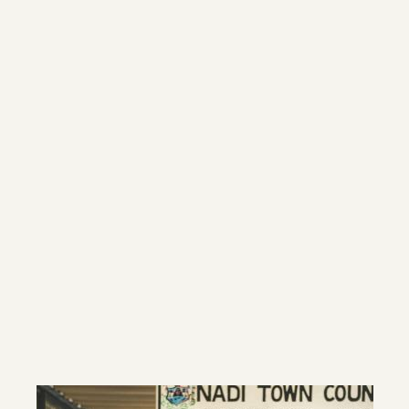
PORTFÓLIO DE EVIDÊNCIAS GLOBAIS
Austrália
A dengue foi eliminada de maneira efetiva
como problema de saúde pública no extremo
norte de Queensland.
VEJA NOSSOS AVANÇOS