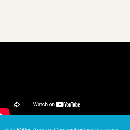
mosquitos
afetam as mulheres
de maneira
diferente.