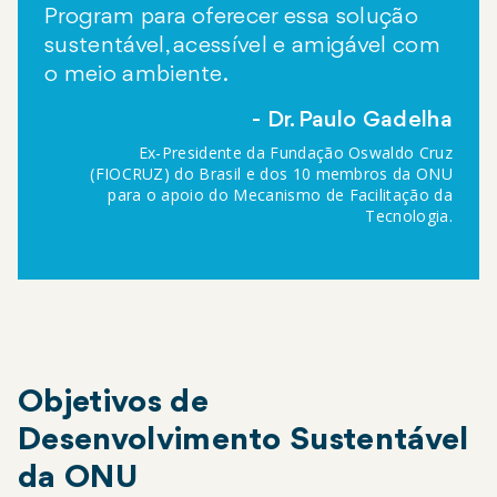
Program para oferecer essa solução
sustentável, acessível e amigável com
o meio ambiente.
Dr. Paulo Gadelha
Ex-Presidente da Fundação Oswaldo Cruz
(FIOCRUZ) do Brasil e dos 10 membros da ONU
para o apoio do Mecanismo de Facilitação da
Tecnologia.
Objetivos de
Desenvolvimento Sustentável
da ONU