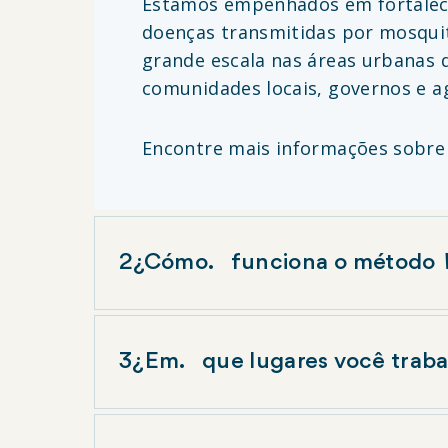
Estamos empenhados em fortalece
doenças transmitidas por mosqui
grande escala nas áreas urbanas 
comunidades locais, governos e 
Encontre mais informações sobre
2¿Cómo
funciona o método
Nosso método
Wolbachia
funciona por
dos vírus da dengue, Zika, chikunguny
3¿Em
que lugares você trab
vírus transmitidos por mosquitos são
reproduzem com os mosquitos silvestr
World Mosquito Program atualmente 
aumenta até permanecer alta sem a nec