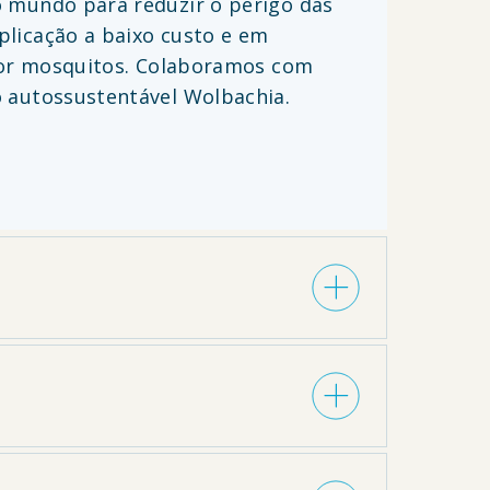
 mundo para reduzir o perigo das
licação a baixo custo e em
por mosquitos. Colaboramos com
 autossustentável Wolbachia.
squitos
Aedes aegypti
o principal vetor
es de
Wolbachia
em áreas onde esses
itos
Wolbachia
esses vírus se
osquitos portadores de
Wolbachia
asil
,
Colômbia
El Salvador
,
Honduras
,