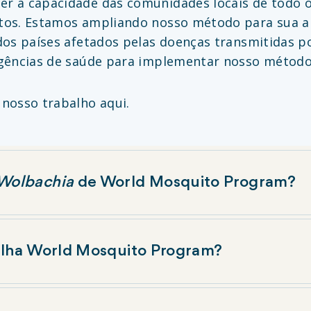
r a capacidade das comunidades locais de todo o
tos. Estamos ampliando nosso método para sua ap
dos países afetados pelas doenças transmitidas 
agências de saúde para implementar nosso método
 nosso trabalho
aqui
.
Wolbachia
de World Mosquito Program?
 meio da introdução de bactérias
Wolbachia
em mo
a e febre amarela. Liberamos mosquitos portador
alha World Mosquito Program?
 endêmicos. Uma vez que liberamos nossos mosqu
es. Com o passar do tempo, a porcentagem de m
opera em
14 países
em todo o mundo:
Austrália
,
Br
essidade de novas liberações.