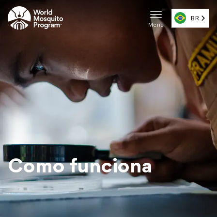
Pular
para
BR
Menu
o
Navega
conteúdo
principa
principal
(ES)
Como funciona