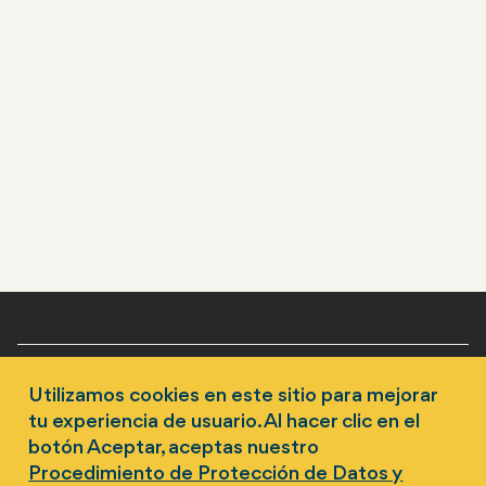
Austrália
Fiji
Kiribati
Nova Caledônia
Vanuatu
Rodapé
Nosso trabalho
Utilizamos cookies en este sitio para mejorar
ES
tu experiencia de usuario. Al hacer clic en el
Progresso global
botón Aceptar, aceptas nuestro
Procedimiento de Protección de Datos y
Notícias e histórias