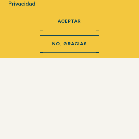
Privacidad
Aprender
ACEPTAR
Involucrarse
NO, GRACIAS
Siga-nos
Copyright 2026 Monash University. World Mosquito
Program ABN 95 654 255 455 -
Isenção de
responsabilidade e direitos autorais
-
Procedimento de